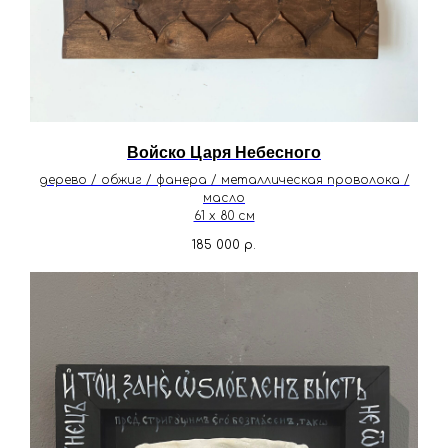
Войско Царя Небесного
дерево / обжиг / фанера / металлическая проволока /
масло
61 х 80 см
185 000
р.