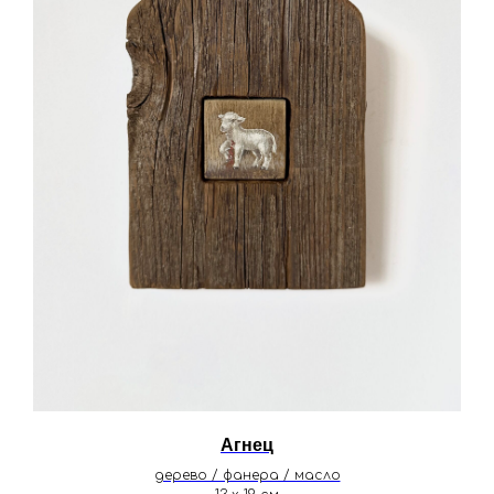
Агнец
дерево / фанера / масло