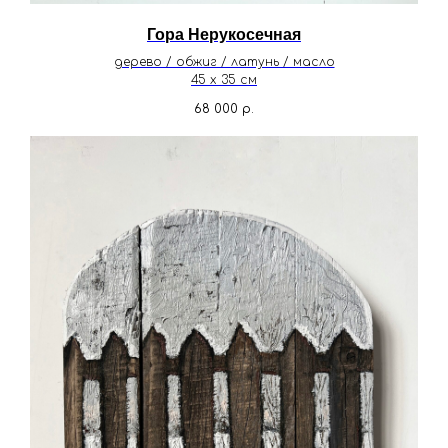
Гора Нерукосечная
дерево / обжиг / латунь / масло
45 х 35 см
68 000
р.