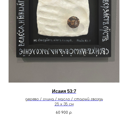
Исаия 53:7
дерево / глина / масло / старый гвоздь
25 х 35 см
60 900
р.