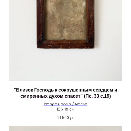
"Близок Господь к сокрушенным сердцем и
смиренных духом спасет" (Пс. 33 с.19)
старая рама / масло
12 х 18 см
21 500
р.