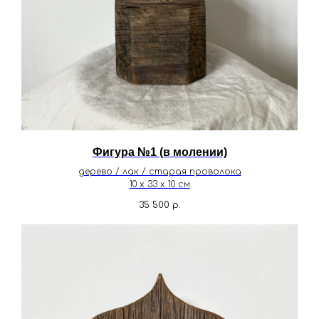
Фигура №1 (в молении)
дерево / лак / старая проволока
10 х 33 х 10 см
35 500
р.