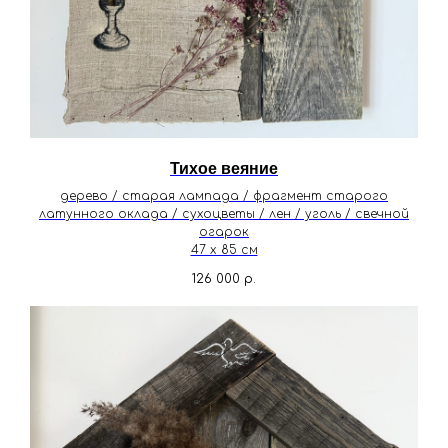
Тихое веяние
дерево / старая лампада / фрагмент старого
латунного оклада / сухоцветы / лен / уголь / свечной
огарок
47 х 85 см
126 000
р.