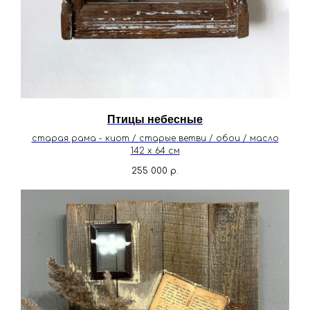
Птицы небесные
старая рама - киот / старые ветви / обои / масло
142 х 64 см
255 000
р.