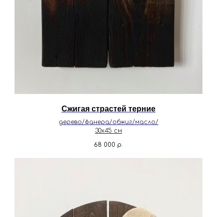
Сжигая страстей терние
дерево/фанера/обжиг/масло/
30х45 см
68 000
р.