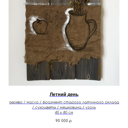
Летний день
дерево / масло / фрагмент старого латунного оклада
/ сухоцветы / мешковина / уголь
40 х 80 см
90 000
р.